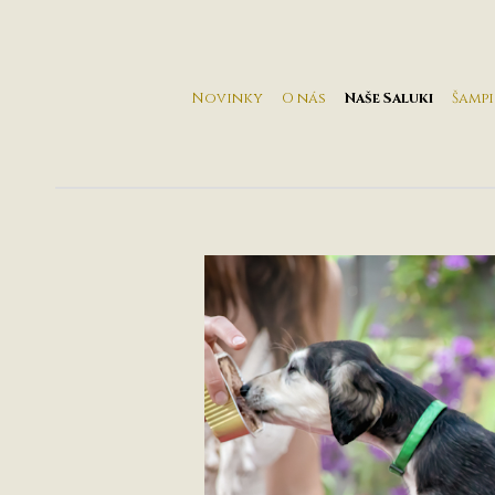
Novinky
O nás
Naše Saluki
Šamp