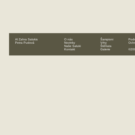
Al Zahra Salukis
O nás
Šampioni
Podm
Petra Pudová
Novinky
Vrhy
Ochr
Naše Saluki
Štěňata
Kontakt
Galerie
©200