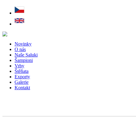
Novinky
O nás
Naše Saluki
Šampioni
Vrhy
Štěňata
Exporty
Galerie
Kontakt